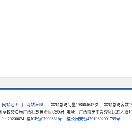
网站地图
|
网站管理
|
本站总访问量
198084643
次
|
本站总访客数
1
家税务总局广西壮族自治区税务局 地址：广西南宁市青秀区民族大道105号 电
m29200024
桂ICP备07000861号
桂公网安备45010302001795号