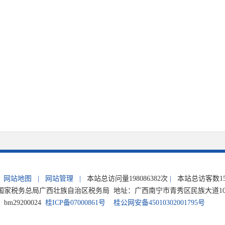
网站地图
|
网站管理
|
本站总访问量
198086382
次
|
本站总访客数
1
家税务总局广西壮族自治区税务局 地址：广西南宁市青秀区民族大道105号 电
m29200024
桂ICP备07000861号
桂公网安备45010302001795号