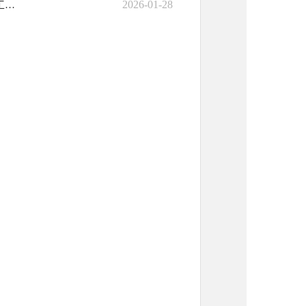
2026-01-28
国家税务总局中国—马来西亚钦州产业园区税务局2025年政府信息公开工作年度报告