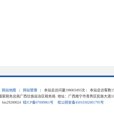
网站地图
|
网站管理
|
本站总访问量
198003493
次
|
本站总访客数
1
家税务总局广西壮族自治区税务局 地址：广西南宁市青秀区民族大道105号 电
m29200024
桂ICP备07000861号
桂公网安备45010302001795号