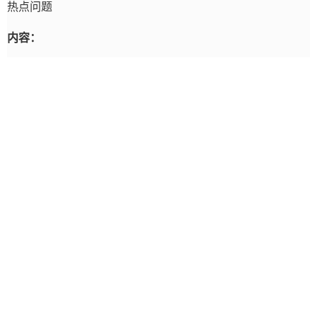
热点问题
内容：
时间：
2024年05月20日
主题：
【纳税人学堂】新电子税局常见问题讲解
内容：