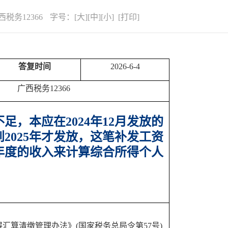
西税务12366
字号：
[
大
][
中
][
小
] [
打印
]
答复时间
2026-
6
-4
广西税务12366
不足，本应在
2024
年
12
月发放的
到
2025
年才发放，这笔补发工资
年度的收入来计算综合所得个人
得汇算清缴管理办法》
(国家税务总局令第57号)