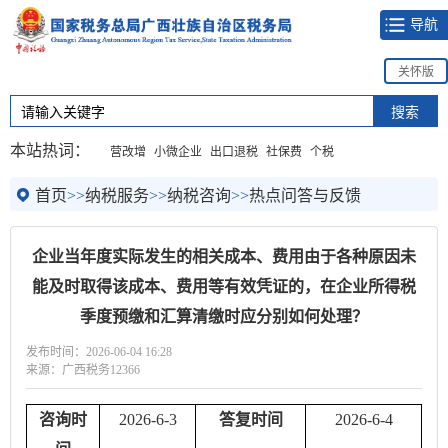
导航
关怀版
本站热词：
营改增
小微企业
出口退税
社保费
个税
首页
>>
纳税服务
>>
纳税咨询
>>
热点问答与反馈
企业当年度实际发生的相关成本、费用由于各种原因未
能及时取得该成本、费用等有效凭证的，在企业所得税
季度预缴和汇算清缴时应分别如何处理？
发布时间：2026-06-04 16:28
来源：广西税务12366
咨询时
2026-
6
-3
答复时间
2026-
6
-4