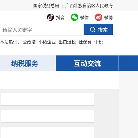
国家税务总局
|
广西壮族自治区人民政府
抖音
微信
微博
本站热词：
营改增
小微企业
出口退税
社保费
个税
纳税服务
互动交流
：
：
：