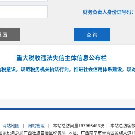
财务负责人身份证号码
重 置
查 询
重大税收违法失信主体信息公布栏
纳税意识，规范税务机关执法行为，推进社会信用体系建设，现
网站地图
|
网站管理
|
本站总访问量
197956453
次
|
本站总访客
家税务总局广西壮族自治区税务局 地址：广西南宁市青秀区民族大道105号 