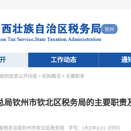
钦州
开
工作动态
通
政府信息公开内容
>
机构概况
>
主要职责
总局钦州市钦北区税务局的主要职责
家税务总局钦州市钦北区税务局
字号：
[
大
][
中
][
小
] [
打印
]