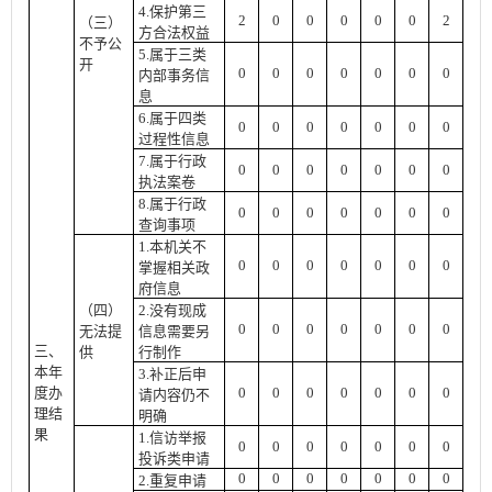
4.保护第三
2
0
0
0
0
0
2
（三）
方合法权益
不予公
5.属于三类
开
0
0
0
0
0
0
0
内部事务信
息
6.属于四类
0
0
0
0
0
0
0
过程性信息
7.属于行政
0
0
0
0
0
0
0
执法案卷
8.属于行政
0
0
0
0
0
0
0
查询事项
1.本机关不
0
0
0
0
0
0
0
掌握相关政
府信息
（四）
2.没有现成
0
0
0
0
0
0
0
无法提
信息需要另
三、
供
行制作
本年
3.补正后申
度办
0
0
0
0
0
0
0
请内容仍不
理结
明确
果
1.信访举报
0
0
0
0
0
0
0
投诉类申请
0
0
0
0
0
0
0
2.重复申请