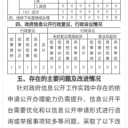
请
0
0
0
0
0
0
0
3.其他
2
0
0
0
0
0
2
（七）总计
0
0
0
0
0
0
0
四、结转下年度继续办理
四、政府信息公开行政复议、行政诉讼情况
行政复议
行政诉讼
未经复议直接起诉
复议后起诉
结
结
其
尚
结
结
其
尚
结
结
其
尚
果
果
他
未
总
果
果
他
未
总
果
果
他
未
总
维
纠
结
审
计
维
纠
结
审
计
维
纠
结
审
计
持
正
果
结
持
正
果
结
持
正
果
结
1
0
1
0
2
0
0
0
0
0
0
0
0
0
0
五、
存在的主要问题及改进情况
针对政府信息公开工作实践中存在的依
申请公开办理能力仍需提升、信息公开平
台需要优化和以信息公开申请形式进行咨
询或举报事项较多等问题，采取了
以下改