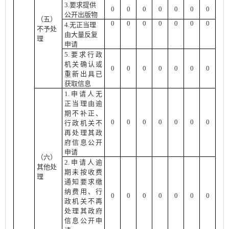
3.要求提供
0
0
0
0
0
0
0
公开出版物
（五）
0
0
0
0
0
0
0
4.无正当理
不予处
由大量反复
理
申请
5.要求行政
机关确认或
0
0
0
0
0
0
0
重新出具已
获取信息
1.申请人无
正当理由逾
期不补正、
0
0
0
0
0
0
0
行政机关不
再处理其政
府信息公开
申请
（六）
2.申请人逾
其他处
期未按收费
理
通知要求缴
纳费用、行
0
0
0
0
0
0
0
政机关不再
处理其政府
信息公开申