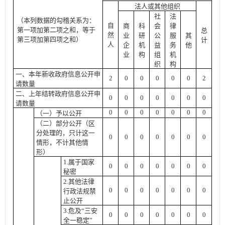
法人或其他组织
社
法
（本列数据的勾稽关系为：
自
商
科
会
律
第一项加第二项之和，等于
总
然
业
研
公
服
其
第三项加第四项之和）
计
人
企
机
益
务
他
业
构
组
机
织
构
一、本年新收政府信息公开申
2
0
0
0
0
0
2
请数量
二、上年结转政府信息公开申
0
0
0
0
0
0
0
请数量
0
0
0
0
0
0
0
（一）予以公开
（二）部分公开
（区
分处理的，只计这一
0
0
0
0
0
0
0
情形，不计其他情
形）
1.属于国家
0
0
0
0
0
0
0
秘密
2.其他法律
0
0
0
0
0
0
0
行政法规禁
止公开
3.危及“三安
0
0
0
0
0
0
0
全一稳定”