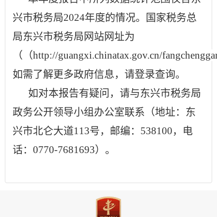
兴
市税务局
202
4
年度的情况。国家税务总
局
东兴
市税务局网站网址为
（（
http://guangxi.chinatax.gov.cn/fangche
如需了解更多政府信息，请登录查询。
如对本报告有疑问，请与
东兴
市税务局
政务公开领导小组办公室联系（地址：
东
兴
市
北仑大道
113
号，邮编：
538
100
，电
话：
0770
-7681693
）。