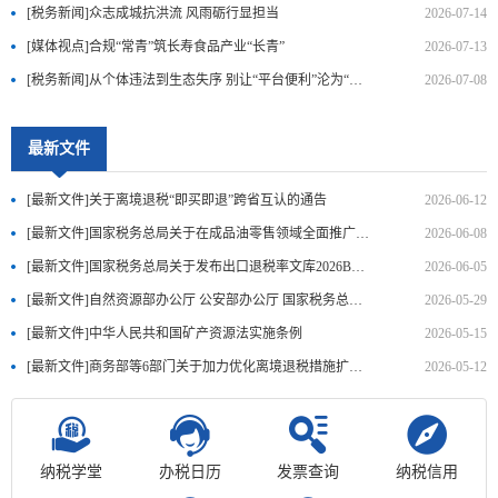
[税务新闻]众志成城抗洪流 风雨砺行显担当
2026-07-14
[媒体视点]合规“常青”筑长寿食品产业“长青”
2026-07-13
[税务新闻]从个体违法到生态失序 别让“平台便利”沦为“偷逃税工..
2026-07-08
最新文件
[最新文件]关于离境退税“即买即退”跨省互认的通告
2026-06-12
[最新文件]国家税务总局关于在成品油零售领域全面推广“交易即开票..
2026-06-08
[最新文件]国家税务总局关于发布出口退税率文库2026B版的通知
2026-06-05
[最新文件]自然资源部办公厅 公安部办公厅 国家税务总局办公厅 国..
2026-05-29
[最新文件]中华人民共和国矿产资源法实施条例
2026-05-15
[最新文件]商务部等6部门关于加力优化离境退税措施扩大入境消费的..
2026-05-12
纳税学堂
办税日历
发票查询
纳税信用