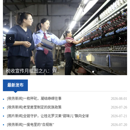
税收宣传月组图之八：兴..
最新发布
[税务新闻]一枚秤砣，凝结峥嵘往事
2026-08-01
[税务新闻]老堂屋里制定的民族政策
2026-07-26
[图片新闻]全链守护，让桂北罗汉果“甜味儿”飘向全球
2026-07-21
[税务新闻]一度电里的“合规账”
2026-07-20