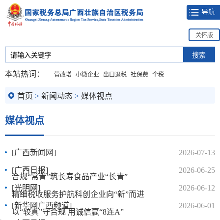
导航
关怀版
本站热词：
营改增
小微企业
出口退税
社保费
个税
首页
>
新闻动态
>
媒体视点
媒体视点
[广西新闻网]
2026-07-13
[广西日报]
2026-06-25
合规“常青”筑长寿食品产业“长青”
[光明网]
2026-06-12
精细税收服务护航科创企业向“新”而进
[新华网广西频道]
2026-06-01
以“较真”守合规 用诚信赢“8连A”