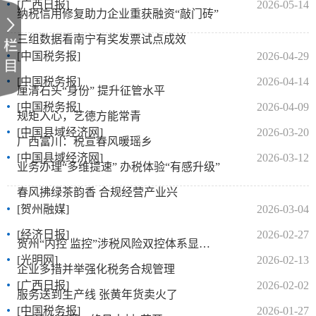
[广西日报]
2026-05-14
纳税信用修复助力企业重获融资“敲门砖”
三组数据看南宁有奖发票试点成效
[中国税务报]
2026-04-29
[中国税务报]
2026-04-14
厘清石头“身份” 提升征管水平
[中国税务报]
2026-04-09
规矩入心，艺德方能常青
[中国县域经济网]
2026-03-20
广西富川：税宣春风暖瑶乡
[中国县域经济网]
2026-03-12
业务办理“多维提速” 办税体验“有感升级”
春风拂绿茶韵香 合规经营产业兴
[贺州融媒]
2026-03-04
[经济日报]
2026-02-27
贺州“内控 监控”涉税风险双控体系显成效
[光明网]
2026-02-13
企业多措并举强化税务合规管理
[广西日报]
2026-02-02
服务送到生产线 张黄年货卖火了
[中国税务报]
2026-01-27