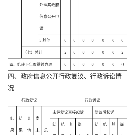
处理其政府
信息公开申
请
3.其他
0
0
0
0
0
0
0
（七）总计
2
0
0
0
0
0
2
0
四、结转下年度继续办理
0
0
0
0
0
0
四、政府信息公开行政复议、行政诉讼情
况
行政复议
行政诉讼
未经复议直接起诉
复议后起诉
结
结
其
尚
结
结
其
尚
结
结
其
尚
果
果
他
未
总