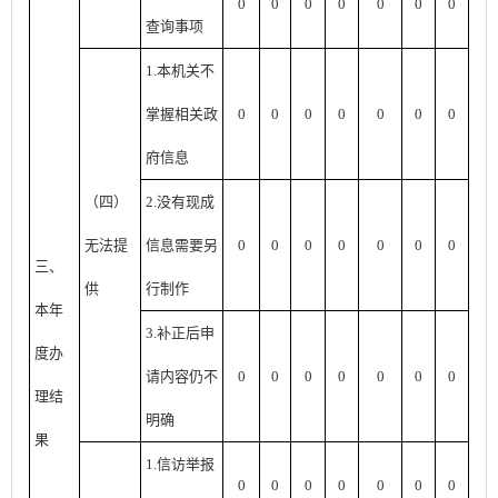
0
0
0
0
0
0
0
查询事项
1.本机关不
掌握相关政
0
0
0
0
0
0
0
府信息
（四）
2.没有现成
无法提
信息需要另
0
0
0
0
0
0
0
三、
供
行制作
本年
3.补正后申
度办
请内容仍不
0
0
0
0
0
0
0
理结
明确
果
1.信访举报
0
0
0
0
0
0
0