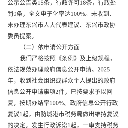
公示
公告类
15
条
，行政许可
18
条
，行政处
罚
0
条
，全文电子化率达
100%
。
未收到、
未办理东兴市人大代表建议、东兴市政协
委员提案。
（二）依申请公开方面
我们严格按照《条例》及上级规程，
依法规范办理政府信息公开申请。
2025
年，
收到社会组织或群众个人提出的政府
信息
公开申请事项
2
件，已按要求予以回
复，
按期办结率
100%
。
政府信息公开行政
复议
1起，由防城港市税务局做出维持复议
的决定。发生行政诉讼1起，一审支持税务