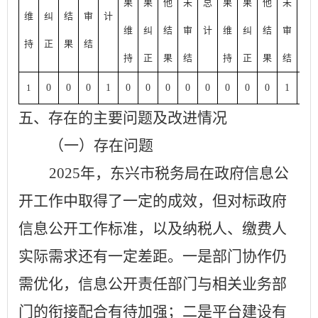
果
果
他
未
总
果
果
他
未
总
维
纠
结
审
计
维
纠
结
审
计
维
纠
结
审
计
持
正
果
结
持
正
果
结
持
正
果
结
1
0
0
0
1
0
0
0
0
0
0
0
0
1
1
五、存在的主要问题及改进情况
（一）存在问题
2025年，东兴市税务局在政府信息公
开工作中取得了一定的成效，但对标政府
信息公开工作标准，以及纳税人、缴费人
实际需求还有一定差距。一是部门协作仍
需优化，信息公开责任部门与相关业务部
门的衔接配合有待加强；二是平台建设有