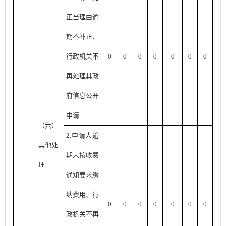
正当理由逾
期不补正、
行政机关不
0
0
0
0
0
0
0
再处理其政
府信息公开
申请
（六）
2.申请人逾
其他处
期未按收费
理
通知要求缴
纳费用、行
0
0
0
0
0
0
0
政机关不再