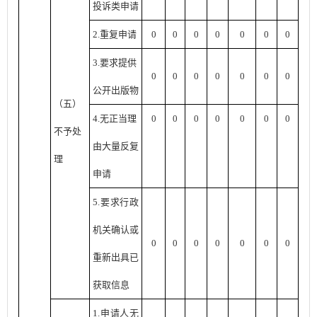
投诉类申请
2.重复申请
0
0
0
0
0
0
0
3.要求提供
0
0
0
0
0
0
0
公开出版物
（五）
4.无正当理
0
0
0
0
0
0
0
不予处
由大量反复
理
申请
5.要求行政
机关确认或
0
0
0
0
0
0
0
重新出具已
获取信息
1.申请人无