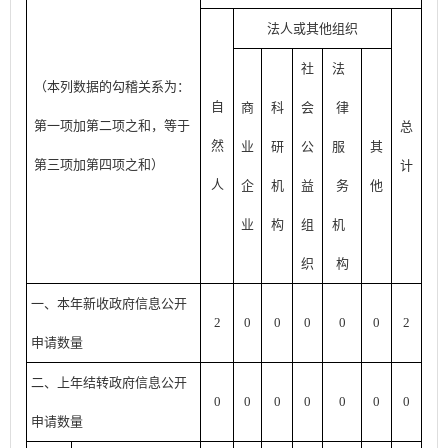
法人或其他组织
社
法
（本列数据的勾稽关系为：
自
商
科
会
律
第一项加第二项之和，等于
总
然
业
研
公
服
其
第三项加第四项之和）
计
人
企
机
益
务
他
业
构
组
机
织
构
一、本年新收政府信息公开
2
0
0
0
0
0
2
申请数量
二、上年结转政府信息公开
0
0
0
0
0
0
0
申请数量