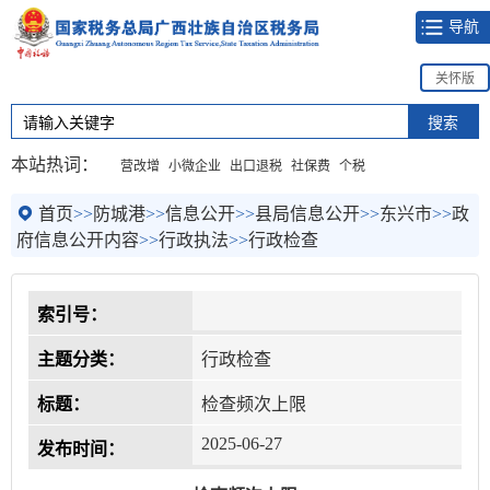
导航
关怀版
本站热词：
营改增
小微企业
出口退税
社保费
个税
首页
>>
防城港
>>
信息公开
>>
县局信息公开
>>
东兴市
>>
政
府信息公开内容
>>
行政执法
>>
行政检查
索引号：
主题分类：
行政检查
标题：
检查频次上限
2025-06-27
发布时间：