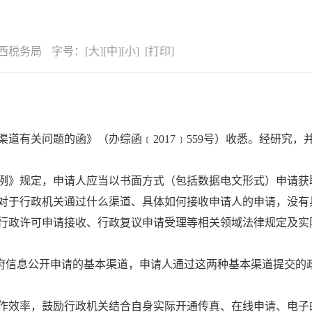
西税务局
字号：
[
大
][
中
][
小
] [
打印
]
道有关问题的函》（办综函﹝2017﹞559号）收悉。经研究
例》规定，申请人应当以书面方式（包括数据电文形式）申请获
对于行政机关通过什么渠道、具体如何接收申请人的申请，没有
行政许可申请接收、行政复议申请受理等相关领域法律规定及实
是政府信息公开申请的基本渠道，申请人通过这两种基本渠道提交
作效率，鼓励行政机关结合自身实际开通传真、在线申请、电子