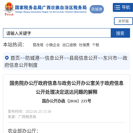
导航
防城港
关怀版
本站热词：
营改增
小微企业
出口退税
社保费
个税
首页
>>
防城港
>>
信息公开
>>
县局信息公开
>>
东兴市
>>
政
府信息公开制度
国务院办公厅政府信息与政务公开办公室关于政府信息
公开处理决定送达问题的解释
国办公开办函〔2016〕235号
发布时间：2022-01-25 15:36
来源：广西税务局
农业部办公厅：