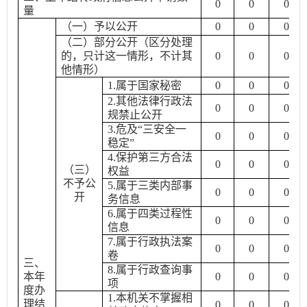
0
0
0
量
（一）予以公开
0
0
0
（二）部分公开（区分处理
的，只计这一情形，不计其
0
0
0
他情形）
1.
属于国家秘密
0
0
0
2.
其他法律行政法
0
0
0
规禁止公开
3.
危及
“
三安全一
0
0
0
稳定
”
4.
保护第三方合法
0
0
0
（三）
权益
不予公
5.
属于三类内部事
0
0
0
开
务信息
6.
属于四类过程性
0
0
0
信息
7.
属于行政执法案
0
0
0
卷
三、
8.
属于行政查询事
本年
0
0
0
项
度办
1.
本机关不掌握相
理结
0
0
0