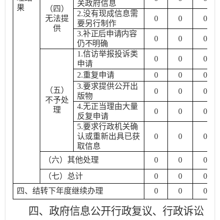
关政府信息
果
（四）
2.
没有现成信息需
无法提
0
0
0
要另行制作
供
3.
补正后申请内容
0
0
0
仍不明确
1.
信访举报投诉类
0
0
0
申请
2.
重复申请
0
0
0
3.
要求提供公开出
（五）
0
0
0
版物
不予处
4.
无正当理由大量
理
0
0
0
反复申请
5.
要求行政机关确
认或重新出具已获
0
0
0
取信息
（六）其他处理
0
0
0
（七）总计
0
0
0
四、结转下年度继续办理
0
0
0
四、政府信息公开行政复议、行政诉讼