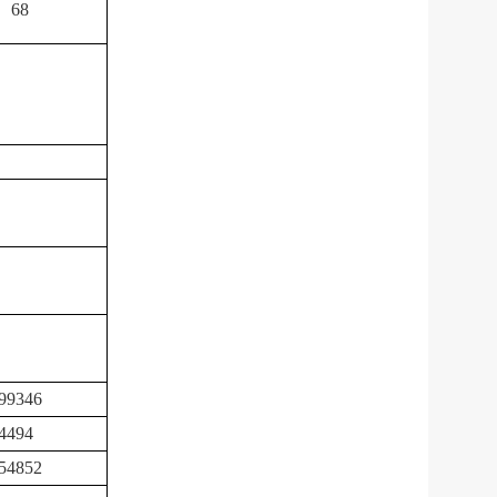
68
99346
4494
54852