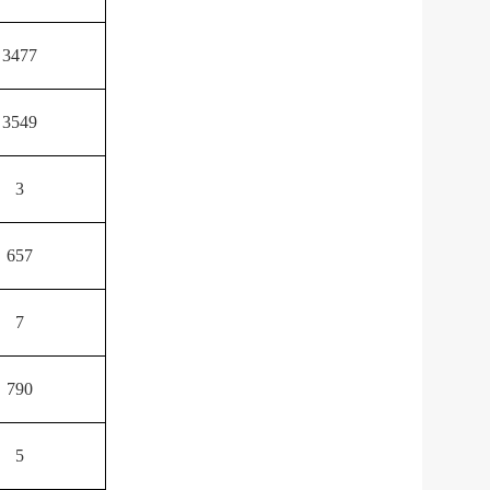
3477
3549
3
657
7
790
5