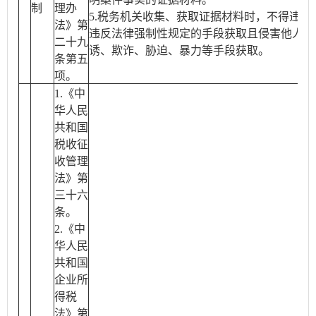
制
理办
5.税务机关收集、获取证据材料时，不得违反
法》第
违反法律强制性规定的手段获取且侵害他人合
二十九
诱、欺诈、胁迫、暴力等手段获取。
条第五
项。
1.《中
华人民
共和国
税收征
收管理
法》第
三十六
条。
2.《中
华人民
共和国
企业所
得税
法》第