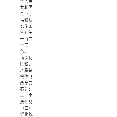
华人民
共和国
企业所
得税法
实施条
例》第
一百二
十三
条。
《深化
国税、
地税征
管体制
改革方
案》：
二、主
要任务
（五）
优化税