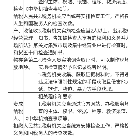
查的主体、权限、依据、程序、救济渠道、流
检查
《中华
机抽查事项等。
纳税
人民共
2.税务机关应当统筹安排检查工作，严格控制
人生
和国税
务人的检查次数。
产、
收征收
3.税务机关实施检查应当2人以上，出示税务
2
经营
管理
知书，告知被检查人享有的权利和义务并为其
场所
法》第
关对集贸市场及集中经营业户进行检查时，可
和货
五十四
检查通知书。
物存
条第二
4.检查人员实地调查取证时，可以制作现场笔
放地
项。
实地检查情况予以记录或者说明。
5.税务机关收集、获取证据材料时，不得违反
违反法律强制性规定的手段获取且侵害他人合
诱、欺诈、胁迫、暴力等手段获取。
相关程序和要求
责成
1.税务机关应当通过官方网站、办税服务场所
纳税
查的主体、权限、依据、程序、救济渠道、流
人、
《中华
机抽查事项等。
扣缴
人民共
2.税务机关应当统筹安排检查工作，严格控制
义务
和国税
务人的检查次数。