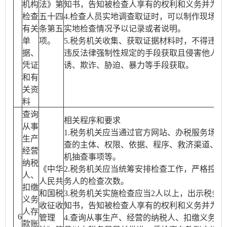
机构
法》第
知书，告知被检查人享有的权利和义务并为其
检查
五十四
4.检查人员实地调查取证时，可以制作现场笔
有关
条第五
实地检查情况予以记录或者说明。
单
项。
5.税务机关收集、获取证据材料时，不得违反
据、
违反法律强制性规定的手段获取且侵害他人合
凭证
诱、欺诈、胁迫、暴力等手段获取。
和有
关资
料
查询
相关程序和要求
从事
1.税务机关应当通过官方网站、办税服务场所
生产
查的主体、权限、依据、程序、救济渠道、流
经营
机抽查事项等。
纳税
《中华
2.税务机关应当统筹安排检查工作，严格控制
人、
人民共
务人的检查次数。
扣缴
和国税
3.税务机关实施检查应当2人以上，出示税务
义务
收征收
知书，告知被检查人享有的权利和义务并为其
人存
6
管理
4.查询从事生产、经营的纳税人、扣缴义务人
款账