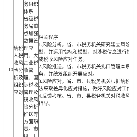
务组织
体系
省级税
务局重
点加强
相关程序
数据管
1.风险分析。省、市税务机关研究建立风险分
纳税
理应
型，并运用指标和模型，对涉税信息进行扫描
人税
用、大
成税收风险应对任务。
收风
企业税
2.风险推送。省、市税务机关扎口管理本系统
10
险分
收管
务，并统筹组织开展应对。
析及
理、国
3.风险应对。省、市、县税务机关根据纳税人
组织
际税收
法采取差异化应对措施，做好风险应对工作。
应对
管理及
4.反馈考核。省、市、县税务机关对税收风险
税收风
指导。
险分析
推送等
方面职
责。市
级、县