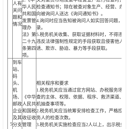
人有
华人民
检查通知书；除在被查对象生产、经营、办公
关问
共和国
向被询问人送达《询问通知书》。
题和
发票管
4.询问时应当告知被询问人如实回答问题，并
情况
理办
录。
法》第
5.税务机关收集、获取证据材料时，不得违反
二十九
违反法律强制性规定的手段获取且侵害他人合
条第四
诱、欺诈、胁迫、暴力等手段获取。
项。
到车
站、
码
头、
相关程序和要求
机
1.税务机关应当通过官方网站、办税服务场所
场、
《中华
查的主体、权限、依据、程序、救济渠道、流
邮政
人民共
机抽查事项等。
企业
和国税
2.税务机关应当统筹安排检查工作，严格控制
及其
收征收
务人的检查次数。
5
分支
管理
3.税务机关实施检查应当2人以上，出示税务