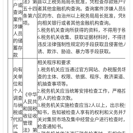
法》第
县以上税务局局长批准，凭检查存款账户许可
户或
五十四
者其他金融机构查询。查询案件涉嫌人员储蓄
查询
条第六
区的市、自治州以上税务局局长批准，凭检查
案件
项。
向相关银行或者其他金融机构查询。
涉嫌
5.税务机关查询所获得的资料，不得用于税收
人员
6.税务机关收集、获取证据材料时，不得违反
的储
违反法律强制性规定的手段获取且侵害他人合
蓄存
诱、欺诈、胁迫、暴力等手段获取。
款
相关程序和要求
向有
1.税务机关应当通过官方网站、办税服务场所
关单
查的主体、权限、依据、程序、救济渠道、流
位和
机抽查事项等。
个人
2.税务机关应当统筹安排检查工作，严格控制
《中华
调查
务人的检查次数。
人民共
与纳
3.税务机关实施检查应当2人以上，出示税务
和国税
税或
知书，告知被检查人享有的权利和义务并为其
收征收
7
代扣
关对集贸市场及集中经营业户进行检查时，可
管理
代
检查通知书。
法》第