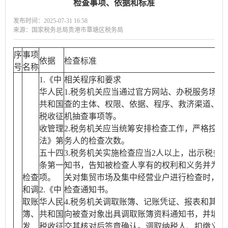
检查事项、依据和标准
发布时间：2025-07-31 16:58
来源：国家税务总局贵港市覃塘区税务局
序
事项
依据
检查标准
号
名称
1.《中
相关程序和要求
华人民
1.税务机关应当通过官方网站、办税服务场所
共和国
查的主体、权限、依据、程序、救济渠道、流
税收征
机抽查事项等。
收管理
2.税务机关应当统筹安排检查工作，严格控制
法》第
务人的检查次数。
五十四
3.税务机关实施检查应当2人以上，出示税务
条第一
知书，告知被检查人享有的权利和义务并为其
检查
项。
关对集贸市场及集中经营业户进行检查时，可
和调
2.《中
检查通知书。
取账
华人民
4.税务机关调取账簿、记账凭证、报表和其他
簿、
共和国
向被查对象出具调取账簿资料通知书，并填写
发
税收征
交其核对后签章确认。调取纳税人、扣缴义务