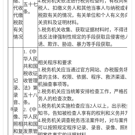
缴、
4.税务机关依法进行税务检查时，有权向有关
五十七
代收
税人、扣缴义务人和其他当事人与纳税或者代
条。
代缴
税款有关的情况，有关单位和个人有义务向税
税款
关资料及证明材料。
有关
5.税务机关收集、获取证据材料时，不得违反
情况
违反法律强制性规定的手段获取且侵害他人合
诱、欺诈、胁迫、暴力等手段获取。
1.《中
华人民
相关程序和要求
共和国
1.税务机关应当通过官方网站、办税服务场所
税收征
查的主体、权限、依据、程序、救济渠道、流
记
收管理
机抽查事项等。
录、
法》第
2.税务机关应当统筹安排检查工作，严格控制
录
五十八
务人的检查次数。
音、
条。
3.税务机关实施检查应当2人以上，出示税务
8
录
2.《中
知书，告知被检查人享有的权利和义务并为其
像、
华人民
4.税务机关调查税务违法案件时，对与案件有
照相
共和国
可以按照规定程序记录、录音、录像、照相和
和复
发票管
明案件事实的证据材料。