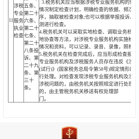
3.税务机关应当根据涉税专业服务机构的信
涉税
五条、
情况制定检查计划，明确检查的依据、频次、
专业
第二十
序，抽取被检查对象;也可以根据举报投诉、
11
服务
六条、
测进行检查。
执业
第二十
4.税务机关可以采取实地检查、调取业务档案
检查
七条、
地协查等方法，对涉税专业服务机构实施检查
第二十
情况和资料，可以记录、录音、录像，照相和
八条投
5.税务机关在检查完成后，应当形成检查报告
诉、第
专业服务机构及涉税服务人员存在违反《涉税
二十九
(试行)》(国家税务总局令第58号)规定情形
条、第
行处理。对检查发现涉税专业服务机构及涉税
三十
涉税问题的，由税务机关按照规定进行处理;
条。
的，由主管税务机关移送有权处理部
门