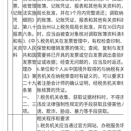
票、
收管理
账簿、记账凭证、报表和其他有关资料的，应
1
记账
法实施
局长批准，并在3个月内完整退还；调取纳税
凭
细则》
的账簿、记账凭证、报表和其他有关资料的，
证、
第八十
自治州以上税务局局长批准，并在30日内退
报表
六条。
时，应当由被查对象核对调取账簿资料清单，
和有
3.《中
5.税务机关在发票管理中，有权检查印制、领
关资
华人民
保管和缴销发票的情况；查阅、复制与发票有
料
共和国
需要将已开具的发票或空白发票调出查验时，
发票管
证或收据；经查无问题的，应当及时返还。
理办
6.单位和个人从中国境外取得的与纳税有关的
法》第
务机关在纳税审查时有疑义的，可以要求其提
二十九
者注册会计师的确认证明，经税务机关审核认
条第
账核算的凭证。
一、
7.税务机关收集、获取证据材料时，不得违反
二、三
违反法律强制性规定的手段获取且侵害他人合
项。
诱、欺诈、胁迫、暴力等手段获取。
相关程序和要求
1.税务机关应当通过官方网站、办税服务场所