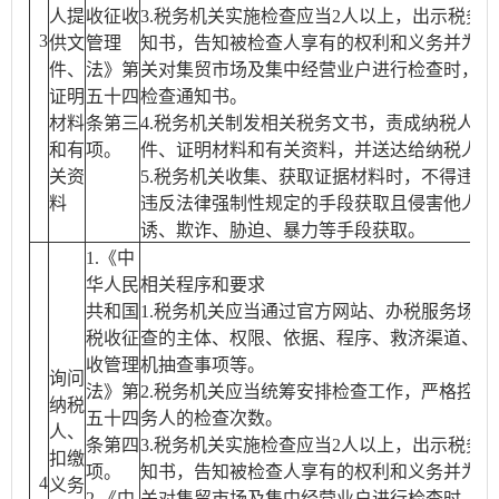
人提
收征收
3.税务机关实施检查应当2人以上，出示税务
3
供文
管理
知书，告知被检查人享有的权利和义务并为其
件、
法》第
关对集贸市场及集中经营业户进行检查时，可
证明
五十四
检查通知书。
材料
条第三
4.税务机关制发相关税务文书，责成纳税人、
和有
项。
件、证明材料和有关资料，并送达给纳税人或
关资
5.税务机关收集、获取证据材料时，不得违反
料
违反法律强制性规定的手段获取且侵害他人合
诱、欺诈、胁迫、暴力等手段获取。
1.《中
华人民
相关程序和要求
共和国
1.税务机关应当通过官方网站、办税服务场所
税收征
查的主体、权限、依据、程序、救济渠道、流
收管理
机抽查事项等。
询问
法》第
2.税务机关应当统筹安排检查工作，严格控制
纳税
五十四
务人的检查次数。
人、
条第四
3.税务机关实施检查应当2人以上，出示税务
扣缴
项。
知书，告知被检查人享有的权利和义务并为其
4
义务
2.《中
关对集贸市场及集中经营业户进行检查时，可