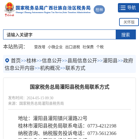
导航
桂林
关怀版
本站热词：
营改增
小微企业
出口退税
社保费
个税
首页
>>
桂林
>>
信息公开
>>
县局信息公开
>>
灌阳县
>>
政府
信息公开内容
>>
机构概况
>>
联系方式
国家税务总局灌阳县税务局联系方式
发布时间：2024-05-15 09:30
来源：国家税务总局灌阳县税务局
地址：
灌阳县灌阳镇兴灌路
22
号
桂林市灌阳县税务局联系电话：0773-4212198
纳税咨询、纳税服务投诉电话：0773-5612366