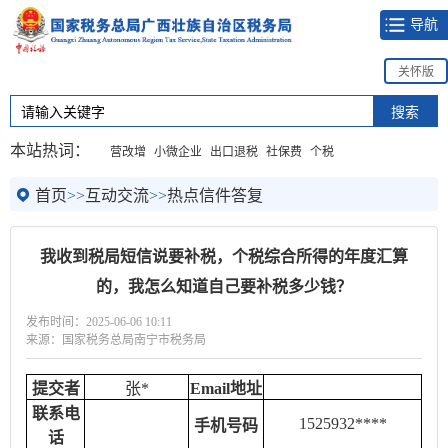
导航
关怀版
本站热词：
营改增
小微企业
出口退税
社保费
个税
首页
>>
互动交流
>>
热点信件答复
我收到税局短信说要补税，个税综合所得的年度汇算
的，我怎么知道自己要补税多少钱？
发布时间：2025-06-06 10:11
来源：国家税务总局南宁市税务局
提交者
张*
Email地址
联系电
1525932****
手机号码
话