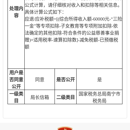
公式计算，请仔细核对收入和扣除等相关信息。
处理内
具体计算公式如下：
容
应退/应补税额=[(综合所得收入额-60000元-“三险
一金”等专项扣除-子女教育等专项附加扣除-依
法确定的其他扣除-符合条件的公益慈善事业捐
赠)×适用税率-速算扣除数]-减免税额-已预缴税
额
用户是
否同意
同意
是否公开
是
公开
一级类
国家税务总局南宁市
局长信箱
二级类目
目
税务局