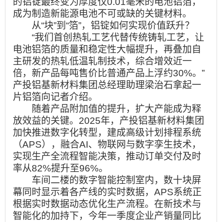
的铝锭最终变为厚度仅0.01毫米的电池铝箔，
成为制造新能源电池不可或缺的关键材料。
从“块”到“箔”，铝锭如何实现价值跃升？
“我们首创热轧工艺代替传统铸轧工艺，让
电池铝箔的质量和稳定性大幅提升，再叠加自
主研发的热轧低温轧制技术，综合增效近一
倍，新产品每吨售价比普通产品上浮约30%。”
产投铝基新材料集团总经理助理梁治石拿起一
片铝箔向记者介绍。
随着产品附加值的提升，扩大产能成为释
放效益的关键。2025年，产投铝基新材料集团
加快推进数字化转型，建成高级计划排程系统
（APS），融合AI、物联网与数字孪生技术，
实现生产全流程智能决策，推动订单交付及时
率从82%提升至96%。
车间二楼的数字智能控制室内，数十块屏
幕同时显示着各产线的实时数据，APS系统正
根据实时数据动态优化生产流程。在新技术与
智能化的加持下，今年一季度企业产销量同比