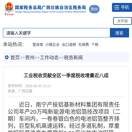
导航
贺州
关怀版
本站热词：
营改增
小微企业
出口退税
社保费
个税
首页
>>
贺州
>>
工作动态
>>
税务新闻
工业税收贡献全区一季度税收增量近八成
发布时间：2026-06-05 16:23
来源：广西日报
近日，南宁产投铝基新材料集团有限责任
公司年产20万吨新能源电池铝箔技改项目（二
期）车间内，一卷卷银白色的电池铝箔整齐排
列，巨型轧机高速运转。经过多道轧制，厚重