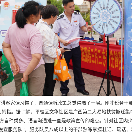
时讲客家话习惯了，普通话听政策总觉得隔了一层。刚才税务干
大拇指。据了解，平桂区文华社区是广西第二大易地扶贫搬迁集
方言种类多、语言沟通难一直是政策宣传的难点。针对社区内
税宣服务队”，服务队员八成以上的干部熟练掌握壮话、瑶话