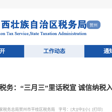
贺州
开
工作动态
通
税务：“三月三”里话税宣 诚信纳税
家税务总局贺州市平桂区税务局
字号：
[
大
][
中
][
小
] [
打印
]