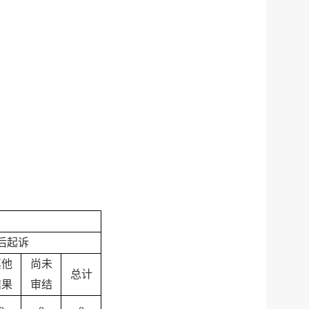
后起诉
其他
尚未
总计
结果
审结