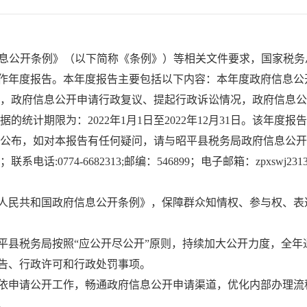
息公开条例》（以下简称《条例》）等相关文件要求，国家税务
作年度报告。本年度报告主要包括以下内容：本年度政府信息公
，政府信息公开申请行政复议、提起行政诉讼情况，政府信息公
据的统计期限为：202
2
年1月1日至202
2
年12月31日。该年度
公布，如对本报告有任何疑问，请与昭平县税务局政府信息公开
系电话:0774-6682313;邮
编
：546899；电子邮箱：zpxswj231
人民共和国政府信息公开条例》，保障群众知情权、参与权、表
平县税务局
按照
“应公开尽公开”原则，持续加大公开力度
，
全年
告、行政许可
和
行政处罚事项。
依申请公开工作，
畅通
政府信息公开
申请渠道，
优化内部办理流
。