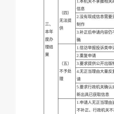
1.本机关不掌握相关
信息
（四）
2.没有现成信息需要
无法提
三、
制作
供
本年
3.补正后申请内容仍
度办
确
理结
1.信访举报投诉类申
果
2.重复申请
（五）
3.要求提供公开出版
不予处
4.无正当理由大量反
理
请
5.要求行政机关确认
新出具已获取信息
1.申请人无正当理由
不补正、行政机关不