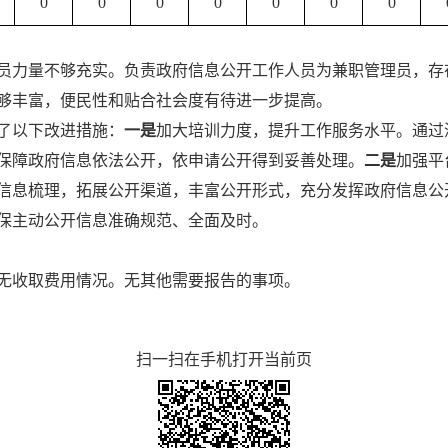
0
0
0
0
0
0
0
员力量不够充实
。
负责
政府信息公开工作人员
为兼职管理员，
存
够丰富，便民性和贴合社会度有待进一步提高。
了以下改进措施
：
一是
加大培训力度，提升工作服务水平。
通过
保障政府信息依法公开，依申请公开得到妥善处理。
二是
加强平
信息梳理，拓展公开渠道，丰富公开形式，充分发挥政府信息公
保主动公开信息准确规范、全面及时。
无收取费用情况。无其他需要报告的事项。
扫一扫在手机打开当前页