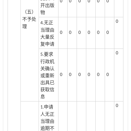
0
0
0
0
0
0
开出版
（五）
物
不予处
0
无正
4.
理
当理由
0
0
0
0
0
0
大量反
复申请
0
要求
5.
行政机
关确认
0
0
0
0
0
0
或重新
出具已
获取信
息
0
申请
1.
人无正
当理由
逾期不