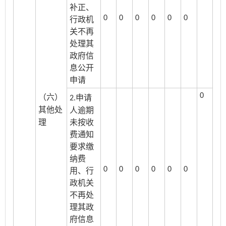
补正、
0
0
0
0
0
0
行政机
关不再
处理其
政府信
息公开
申请
0
申请
（六）
2.
人逾期
其他处
未按收
理
费通知
要求缴
纳费
0
0
0
0
0
0
用、行
政机关
不再处
理其政
府信息