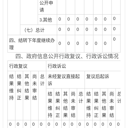
公开申
请
0
0
0
0
0
0
0
其他
3.
0
0
0
0
0
0
0
（七）总计
0
四、结转下年度继续办
0
0
0
0
0
0
理
四、政府信息公开行政复议、行政诉讼情况
行政复议
行政诉讼
结
结
其
尚
总
未经复议直接起
复议后起诉
果
果
他
未
计
诉
维
纠
结
审
结
结
其
尚
总
结
结
其
尚
总
持
正
果
结
果
果
他
未
计
果
果
他
未
计
维
纠
结
审
维
纠
结
审
持
正
果
结
持
正
果
结
0
0
0
0
0
0
0
0
0
0
0
0
0
0
0