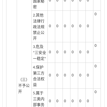
0
0
0
0
0
0
国家秘
密
0
其他
2.
法律行
0
0
0
0
0
0
政法规
禁止公
开
0
危及
3.
0
0
0
0
0
0
三安全
“
一稳定
”
0
保护
4.
第三方
0
0
0
0
0
0
合法权
（三）
益
不予公
开
0
属于
5.
三类内
0
0
0
0
0
0
部事务