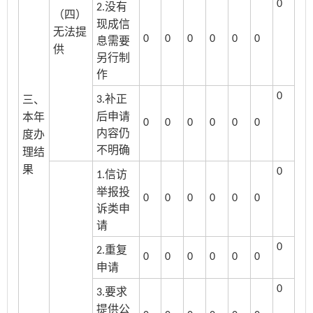
0
没有
2.
（四）
现成信
无法提
0
0
0
0
0
0
息需要
供
另行制
作
0
补正
3.
三、
后申请
本年
0
0
0
0
0
0
内容仍
度办
不明确
理结
果
0
信访
1.
举报投
0
0
0
0
0
0
诉类申
请
0
重复
2.
0
0
0
0
0
0
申请
0
要求
3.
提供公