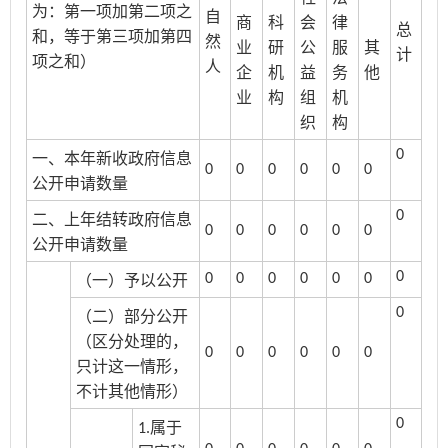
为：第一项加第二项之
自
商
科
会
律
总
和，等于第三项加第四
然
业
研
公
服
其
计
项之和）
人
企
机
益
务
他
业
构
组
机
织
构
0
一、本年新收政府信息
0
0
0
0
0
0
公开申请数量
0
二、上年结转政府信息
0
0
0
0
0
0
公开申请数量
0
0
0
0
0
0
0
（一）予以公开
0
（二）部分公开
（区分处理的，
0
0
0
0
0
0
只计这一情形，
不计其他情形）
0
属于
1.