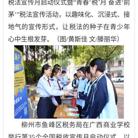
税法宣传月启动仪式暨
“青春‘税’月 奋进‘前
茅’”税法宣传活动，以趣味化、沉浸式、接
地气的宣传形式，让税法的种子在青少年
心中生根发芽。
（图
/黄斯佳 文/滕丽华）
柳州市
鱼峰
区税务
局在广西商业学校
举行第
35个全国税收宣传月启动仪式，以