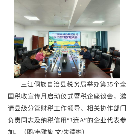
三江侗族自治县税务局举办第
35个全
国税收宣传月启动仪式暨税企座谈会，邀
请县级分管财税工作领导、相关协作部门
负责同志及
纳税信用
“3连A”的企业代表
参
加
。
（图
/韦雅旎 文/朱德彬）