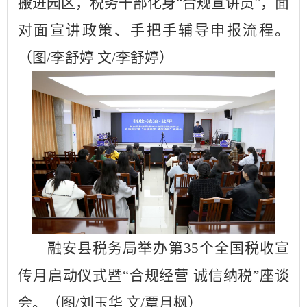
搬进园区
，
税务干部化身
“合规宣讲员”，面
对面宣讲
政策
、手把手辅导
申报流程
。
（图
/李舒婷 文/李舒婷）
融安县税务局举办第
35个全国税收宣
传月启动仪式暨“合规经营 诚信纳税”座谈
会。（图/刘玉华 文/覃月枫）