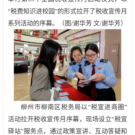
“
税费知识进校园
”
的形式
拉开
了
税收宣传月
系列活动的序幕。
（图
/谢华芳 文/谢华芳）
柳州市柳南区税务局
以
“税宣进商圈”
活动
拉开税收宣传月序幕
，现场设立
“税宣
驿站”服务点，通过政策宣讲、互动答疑和