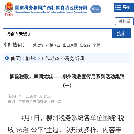
导航
柳州
关怀版
本站热词：
营改增
小微企业
出口退税
社保费
个税
首页
>>
柳州
>>
工作动态
>>
税务新闻
柳韵税歌，声润龙城——柳州税收宣传月系列活动集锦
（一）
发布时间：2026-04-02 17:53
来源：国家税务总局柳州市税务局
4月1日，柳州税务系统各单位围绕“税
收·法治·公平”主题，以形式多样、内容丰