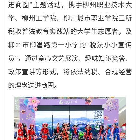
进商圈”主题活动
，
携手
柳州
职业技术大
学、
柳州
工学院、
柳州
城市职业学院三所
税收普法教育实践站的大学生志愿者，
及
柳州
市
柳邕
路第一小学的
“
税法小小宣传
员
”
，通过童心文艺展演、趣味知识竞答、
政策宣讲等形式，将依法纳税、合规经营
的理念送进商圈。