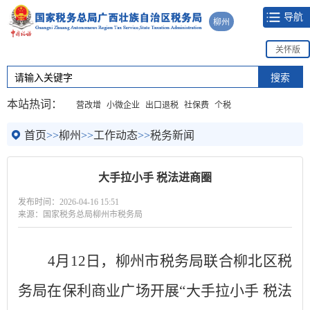
导航
柳州
关怀版
本站热词：
营改增
小微企业
出口退税
社保费
个税
首页
>>
柳州
>>
工作动态
>>
税务新闻
大手拉小手 税法进商圈
发布时间：2026-04-16 15:51
来源：国家税务总局柳州市税务局
4月12日，
柳州
市税务局联合
柳北
区税
务局在
保利
商业广场
开展
“大手拉小手 税法