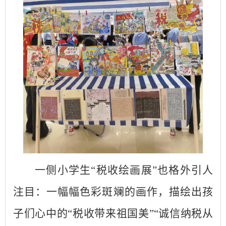
一侧
小学生
“税收
绘画展
”也
格外引人
注目：一幅幅色彩斑斓的画作，描绘出孩
子们心中的
“税收带来祖国美”“诚信纳税从