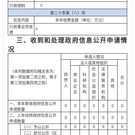
0
行政强制
第二十条第（八）项
信息内容
本年收费金额（单位：万元）
行政事业性收
0
费
三、收到和处理政府信息公开申请情
况
申请人情况
法人或其他组织
社
法
（本列数据的勾稽关系为：
自
商
科
会
律
第一项加第二项之和，等于
总
然
业
研
公
服
其
第三项加第四项之和）
计
人
企
机
益
务
他
业
构
组
机
织
构
一、本年新收政府信息公开
0
0
0
0
0
0
0
申请数量
二、上年结转政府信息公开
0
0
0
0
0
0
0
申请数量
0
0
0
0
0
0
0
（一）予以公开
（二）部分公开
（区