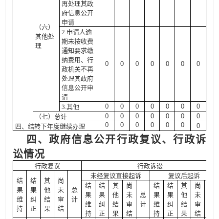
再处理其政
府信息公开
申请
（六）
2.
申请人逾
其他处
期未按收费
理
通知要求缴
纳费用、行
0
0
0
0
0
0
0
政机关不再
处理其政府
信息公开申
请
0
0
0
0
0
0
0
3.
其他
0
0
0
0
0
0
0
（七）总计
0
0
0
0
0
0
0
四、结转下年度继续办理
四、政府信息公开行政复议、行政诉
讼情况
行政复议
行政诉讼
未经复议直接起诉
复议后起诉
结
结
其
尚
结
结
其
尚
结
结
其
尚
果
果
他
未
总
果
果
他
未
总
果
果
他
未
总
维
纠
结
审
计
维
纠
结
审
计
维
纠
结
审
计
持
正
果
结
持
正
果
结
持
正
果
结