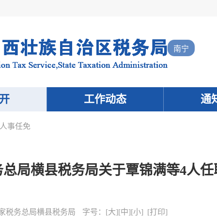
南宁
开
工作动态
通
人事任免
务总局横县税务局关于覃锦满等4人任
家税务总局横县税务局
字号：
[
大
][
中
][
小
] [
打印
]