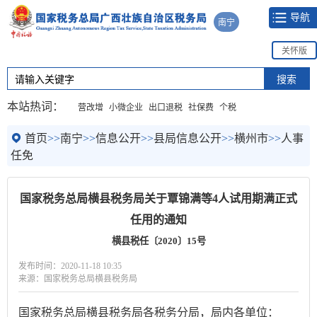
导航
南宁
关怀版
本站热词：
营改增
小微企业
出口退税
社保费
个税
首页
>>
南宁
>>
信息公开
>>
县局信息公开
>>
横州市
>>
人事
任免
国家税务总局横县税务局关于覃锦满等4人试用期满正式
任用的通知
横县税任〔2020〕15号
发布时间：2020-11-18 10:35
来源：国家税务总局横县税务局
国家税务总局横县税务局各税务分局，局内各单位：