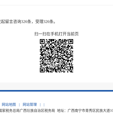
起留言咨询326
条，受理326
条。
扫一扫在手机打开当前页
网站地图
|
网站管理
|
|
家税务总局广西壮族自治区税务局 地址：广西南宁市青秀区民族大道105号 电