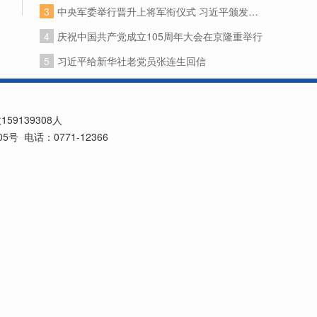
3
中央军委举行晋升上将军衔仪式 习近平颁发命令状并向晋衔的军官表示祝贺
4
庆祝中国共产党成立105周年大会在京隆重举行
5
习近平给新华社老党员张连生回信
数
159139308
人
电话：0771-12366