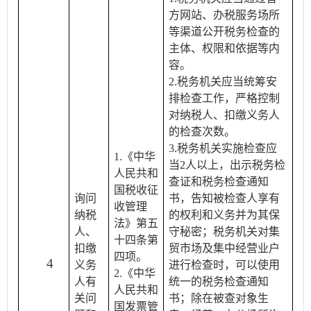
方网站、办税服务场所
等渠道公开税务检查的
主体、权限和依据等内
容。
2.税务机关应当统筹安
排检查工作，严格控制
对纳税人、扣缴义务人
的检查次数。
3.税务机关实施检查应
1.《中华
当2人以上，出示税务检
人民共和
查证和税务检查通知
国税收征
询问
书，告知被检查人享有
收管理
纳税
的权利和义务并为其保
法》第五
人、
守秘密；税务机关对集
十四条第
扣缴
贸市场及集中经营业户
四项。
4
义务
进行检查时，可以使用
2.《中华
人有
统一的税务检查通知
人民共和
关问
书；除在被查对象生
国发票管