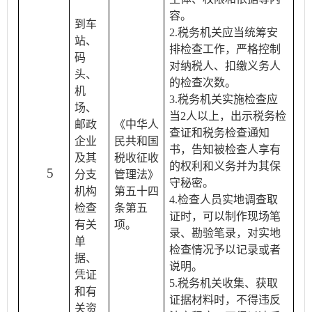
容。
到车
2.税务机关应当统筹安
站、
排检查工作，严格控制
码
对纳税人、扣缴义务人
头、
的检查次数。
机
3.税务机关实施检查应
场、
当2人以上，出示税务检
邮政
《中华人
查证和税务检查通知
企业
民共和国
书，告知被检查人享有
及其
税收征收
的权利和义务并为其保
5
分支
管理法》
守秘密。
机构
第五十四
4.检查人员实地调查取
检查
条第五
证时，可以制作现场笔
有关
项。
录、勘验笔录，对实地
单
检查情况予以记录或者
据、
说明。
凭证
5.税务机关收集、获取
和有
证据材料时，不得违反
关资