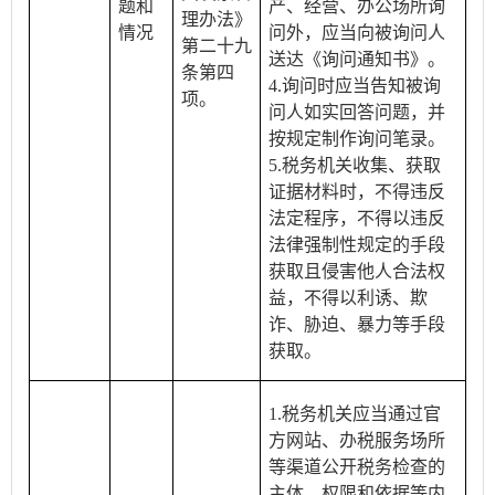
题和
产、经营、办公场所询
理办法》
情况
问外，应当向被询问人
第二十九
送达《询问通知书》。
条第四
4.询问时应当告知被询
项。
问人如实回答问题，并
按规定制作询问笔录。
5.税务机关收集、获取
证据材料时，不得违反
法定程序，不得以违反
法律强制性规定的手段
获取且侵害他人合法权
益，不得以利诱、欺
诈、胁迫、暴力等手段
获取。
1.税务机关应当通过官
方网站、办税服务场所
等渠道公开税务检查的
主体、权限和依据等内