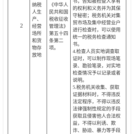
书，告知被检查人享有
纳税
《中华人
的权利和义务并为其保
人生
民共和国
守秘密；税务机关对集
产、
税收征收
贸市场及集中经营业户
2
经营
管理法》
进行检查时，可以使用
场所
第五十四
统一的税务检查通知
和货
条第二
书。
物存
项。
4.检查人员实地调查取
放地
证时，可以制作现场笔
录、勘验笔录，对实地
检查情况予以记录或者
说明。
5.税务机关收集、获取
证据材料时，不得违反
法定程序，不得以违反
法律强制性规定的手段
获取且侵害他人合法权
益，不得以利诱、欺
诈、胁迫、暴力等手段