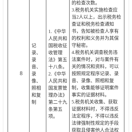
的检查次数。
3.税务机关实施检查应
当2人以上，出示税务检
查证和税务检查通知
书，告知被检查人享有
1.《中华
的权利和义务并为其保
人民共和
守秘密。
记
国税收征
4.税务机关调查税务违
录、
收管理
法案件时，对与案件有
录
法》第五
关的情况和资料，可以
音、
十八条。
8
按照规定程序记录、录
录
2.《中华
音、录像、照相和复
像、
人民共和
制，收集能够证明案件
照相
国发票管
事实的证据材料。
和复
理办法》
5.税务机关收集、获取
制
第二十九
证据材料时，不得违反
条第五
法定程序，不得以违反
项。
法律强制性规定的手段
获取且侵害他人合法权