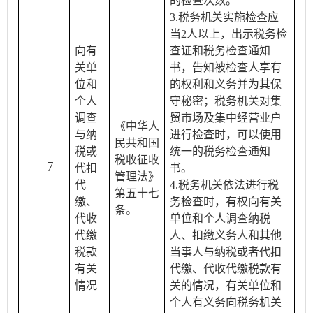
的检查次数。
3.税务机关实施检查应
当2人以上，出示税务检
向有
查证和税务检查通知
关单
书，告知被检查人享有
位和
的权利和义务并为其保
个人
守秘密；税务机关对集
调查
贸市场及集中经营业户
《中华人
与纳
进行检查时，可以使用
民共和国
税或
统一的税务检查通知
税收征收
7
代扣
书。
管理法》
代
4.税务机关依法进行税
第五十七
缴、
务检查时，有权向有关
条。
代收
单位和个人调查纳税
代缴
人、扣缴义务人和其他
税款
当事人与纳税或者代扣
有关
代缴、代收代缴税款有
情况
关的情况，有关单位和
个人有义务向税务机关