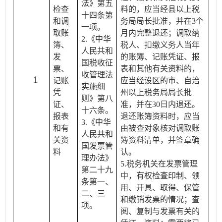
法》第五
检查
料的，应当经县以上税
十四条第
和调
务局局长批准，并在3个
一项。
取账
月内完整退还；调取纳
2.《中华
簿、
税人、扣缴义务人当年
人民共和
发
的账簿、记账凭证、报
国税收征
票、
表和其他有关资料的，
收管理法
1
记账
应当经设区的市、自治
实施细
凭
州以上税务局局长批
则》第八
证、
准，并在30日内退还。
十六条。
报表
退还账簿资料时，应当
3.《中华
和有
由被查对象核对调取账
人民共和
关资
簿资料清单，并签章确
国发票管
料
认。
理办法》
5.税务机关在发票管理
第二十九
中，有权检查印制、领
条第一、
用、开具、取得、保管
二、三
和缴销发票的情况；查
项。
阅、复制与发票有关的