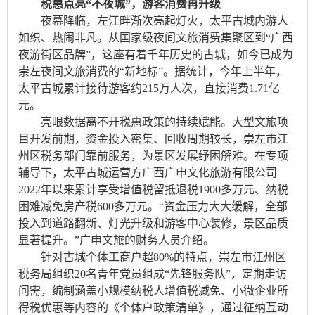
税惠点亮“不夜城”，游客消费再升级
夜幕降临，左江畔渐次亮起灯火，太平古城内游人
如织、热闹非凡。从国家级夜间文旅消费集聚区到“广西
夜游街区品牌”，这座有着千年历史的古城，如今已成为
崇左夜间文旅消费的“新地标”。据统计，今年上半年，
太平古城累计接待游客约215万人次，直接消费1.71亿
元。
亮眼数据离不开税惠政策的持续赋能。大型文旅项
目开发前期，资金投入密集、回收周期较长，崇左市江
州区税务部门靠前服务，为景区发展纾困解难。在专项
辅导下，太平古城运营方广西广申文化旅游有限公司
2022年以来累计享受增值税留抵退税1900多万元、纳税
困难减免房产税600多万元。“资金压力大大缓解，全部
投入到道路翻新、灯光升级和游客中心装修，景区品质
显著提升。”广申文旅的财务人员介绍。
针对古城个体工商户超80%的特点，崇左市江州区
税务局组织20名青年党员组成“先锋服务队”，定期走访
问需，编制涵盖小规模纳税人增值税减免、小微企业所
得税优惠等内容的《个体户政策清单》，通过征纳互动