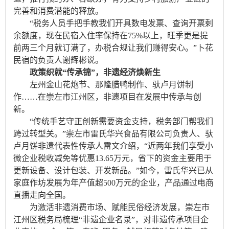
完善和消费潜能的释放。
“税务人员手把手教我们开具数电发票、查询开票剩
余额度，现在民宿入住率保持在75%以上，旺季更是提
前两三个月就订满了，办税合规让我们赚得安心。”卜花
民宿的负责人谢辉彬说。
政策织就“传承锦”，非遗经济焕新生
左州金山花炮节、那隆腊鸭制作、驮卢月饼制
作……在崇左市江州区，非遗项目在发展中传承与创
新。
“传统手艺守正创新需要资金支持，税务部门帮我们
跨过转型关。”崇左市雷氏华兴食品有限公司负责人、驮
卢月饼非遗代表性传承人雷文介绍，“近两年我们享受小
微企业税收减免等优惠13.65万元，省下的资金主要用于
更新设备、设计包装、开发新品。”如今，雷氏华兴已从
家庭作坊发展为年产值超500万元的企业，产品通过电商
直播走向全国。
为激活非遗消费市场、赋能民俗经济发展，崇左市
江州区税务局梳理“非遗企业名录”，对非遗传承项目企