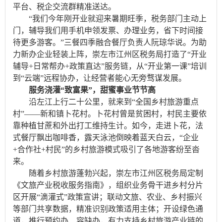
平台、税企交流群精准送达。
“我们今年刚开业就迎来暑期旺季，税务部门主动上
门，辅导我们用手机申领发票、办理业务，省下时间接
待更多游客。”三餐四季融合餐厅负责人阮琼华说。为助
力新办企业轻装上阵，崇左市江州区税务局打造了“开业
辅导+日常帮办+政策直达”服务链，从“开业第一课”培训
到“云端”远程协办，让经营者能心无旁骛谋发展。
服务浇灌“致富果”，甜蜜事业节节高
沿左江上行二十公里，就来到“全国乡村旅游重点
村”——新和镇卜花村。卜花村曾是贫困村，村民主要依
靠种植甘蔗和外出打工维持生计。如今，走进卜花，法
式餐厅飘出咖啡香，露天泳池倒映着蓝天白云，“企业
+合作社+村民”的乡村旅游模式吸引了各地游客纷至沓
来。
随着乡村旅游蓬勃兴起，崇左市江州区税务局定制
《文旅产业税收服务指南》，组织业务骨干进乡村分片
区开展“滴灌式”政策宣讲；联动文旅、农业、乡村振兴
等部门共享数据，精准识别政策适用主体；开设绿色通
道，推行预约办、容缺办，有力支持乡村旅游产业链的