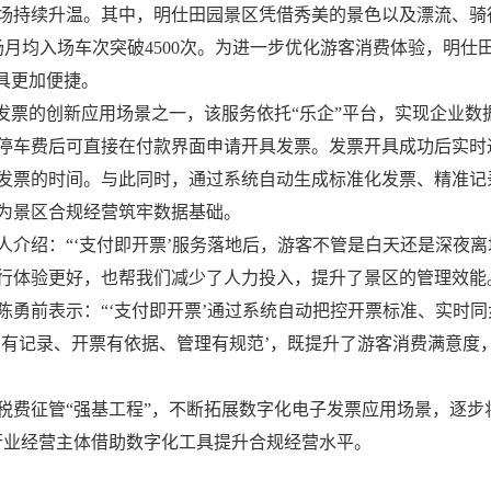
场持续升温。其中，明仕田园景区凭借秀美的景色以及漂流、骑
场月均入场车次突破4500次。为进一步优化游客消费体验，明仕
具更加便捷。
子发票的创新应用场景之一，该服务依托“乐企”平台，实现企业
停车费后可直接在付款界面申请开具发票。发票开具成功后实时
发票的时间。与此同时，通过系统自动生成标准化发票、精准记
为景区合规经营筑牢数据基础。
人介绍：“‘支付即开票’服务落地后，游客不管是白天还是深夜
行体验更好，也帮我们减少了人力投入，提升了景区的管理效能
陈勇前表示：“‘支付即开票’通过系统自动把控开票标准、实时
费有记录、开票有依据、管理有规范’，既提升了游客消费满意度
税费征管“强基工程”，不断拓展数字化电子发票应用场景，逐步
行业经营主体借助数字化工具提升合规经营水平。