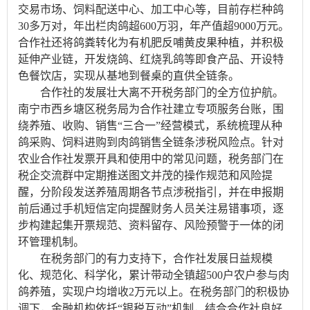
交易市场、饲料配送中心、加工中心等，目前存栏种鸽
30多万对，年出栏肉鸽超600万羽，年产值超9000万元。
合作社还将鸽粪转化为有机肥反哺黄皮果种植，并积极
延伸产业链，开发烧鸽、红烧乳鸽等即食产品、开设特
色餐饮店，实现从基地到餐桌的直供全链条。
合作社的发展壮大离不开税务部门的全方位护航。
南宁市西乡塘区税务局为合作社建立专项服务台账，围
绕养殖、收购、销售“三合一”经营模式，系统梳理从种
鸽采购、饲料进购到肉鸽销售全链条涉税风险点。针对
农业合作社发票开具和使用中的常见问题，税务部门在
税企交流群中定期推送图文并茂的操作规范和风险提
醒，分阶段发送养殖周期各节点涉税指引，并在申报期
前后通过手机短信定向提醒财务人员关注易错事项，逐
步构建起集开票规范、资料留存、风险预警于一体的闭
环管理机制。
在税务部门的有力支持下，合作社发展日益规模
化、规范化、科学化，累计带动全镇超500户农户参与肉
鸽养殖，实现户均增收2万元以上。在税务部门的积极协
调下，金融机构依托“银税互动”机制，结合合作社良好