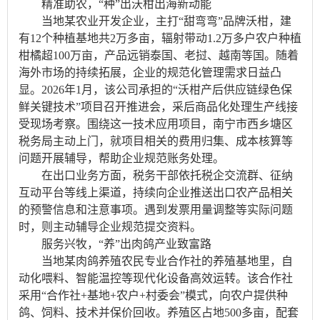
精准助农，“种”出沃柑出海新动能
当地某农业开发企业，主打“甜弯弯”品牌沃柑，建
有12个种植基地共2万多亩，辐射带动1.2万多户农户种植
柑橘超100万亩，产品远销泰国、老挝、越南等国。随着
海外市场的持续拓展，企业的规范化管理需求日益凸
显。2026年1月，该公司承担的“沃柑产后供应链绿色保
鲜关键技术”项目召开推进会，采后商品化处理生产线接
受现场考察。围绕这一技术应用项目，南宁市西乡塘区
税务局主动上门，就项目相关的费用归集、成本核算等
问题开展辅导，帮助企业规范账务处理。
在出口业务方面，税务干部依托税企交流群、征纳
互动平台等线上渠道，持续向企业推送出口农产品相关
的预警信息和注意事项。遇到发票用量调整等实际问题
时，则主动辅导企业规范提交资料。
服务兴牧，“养”出肉鸽产业致富路
当地某肉鸽养殖农民专业合作社的养殖基地里，自
动化喂料、智能温控等现代化设备高效运转。该合作社
采用“合作社+基地+农户+村委会”模式，向农户提供种
鸽、饲料、技术并保价回收。养殖区占地500多亩，配套