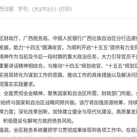
西日报
字号：
[
大
][
中
][
小
] [
打印
]
区财政厅、广西税务局、中国人民银行广西壮族自治区分行迅速
展，助力“十四五”圆满收官，为顺利开启“十五五”提供有力支
精神作为当前及今后一段时期的重大政治任务，大力引导党员干
重要讲话精神相结合，与推动“十四五”规划收官、“十五五”规
实将其转化为谋划工作的思路、推动工作的具体措施以及解决问
彻落实实践要求。
、全面贯彻全会精神，聚焦国家和自治区所需、财政部门所能，全
作始终与国家和自治区战略同频共振。该厅将加强资源统筹，持
障力度；深化改革创新，加快建立健全与现代化建设、高质量发
线，积极稳妥化解地方政府债务风险。
强调，全区税务系统要把学习贯彻成果体现到各项工作中。在政