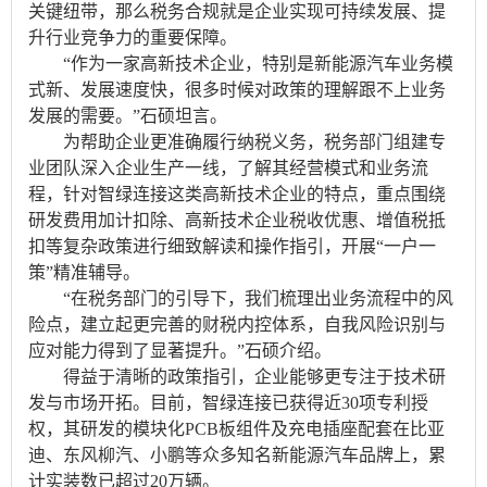
关键纽带，那么税务合规就是企业实现可持续发展、提
升行业竞争力的重要保障。
“作为一家高新技术企业，特别是新能源汽车业务模
式新、发展速度快，很多时候对政策的理解跟不上业务
发展的需要。”石硕坦言。
为帮助企业更准确履行纳税义务，税务部门组建专
业团队深入企业生产一线，了解其经营模式和业务流
程，针对智绿连接这类高新技术企业的特点，重点围绕
研发费用加计扣除、高新技术企业税收优惠、增值税抵
扣等复杂政策进行细致解读和操作指引，开展“一户一
策”精准辅导。
“在税务部门的引导下，我们梳理出业务流程中的风
险点，建立起更完善的财税内控体系，自我风险识别与
应对能力得到了显著提升。”石硕介绍。
得益于清晰的政策指引，企业能够更专注于技术研
发与市场开拓。目前，智绿连接已获得近30项专利授
权，其研发的模块化PCB板组件及充电插座配套在比亚
迪、东风柳汽、小鹏等众多知名新能源汽车品牌上，累
计实装数已超过20万辆。