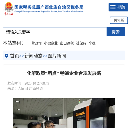
导航
关怀版
本站热词：
营改增
小微企业
出口退税
社保费
个税
首页
>>
新闻动态
>>
图片新闻
化解政策“堵点” 畅通企业合规发展路
发布时间：2025-10-27 08:49
来源：人民网-广西频道