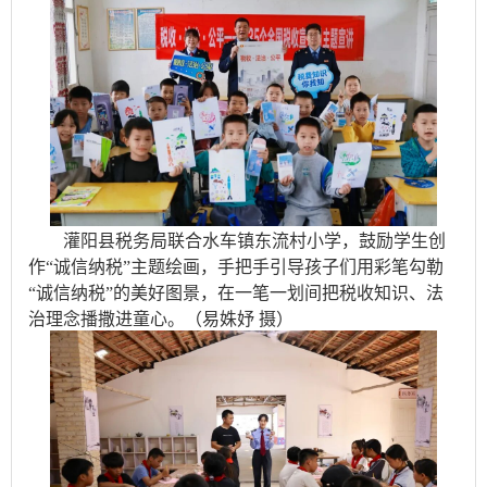
灌阳县税务局联合水车镇东流村小学，鼓励学生创
作“诚信纳税”主题绘画，手把手引导孩子们用彩笔勾勒
“诚信纳税”的美好图景，在一笔一划间把税收知识、法
治理念播撒进童心。（易姝妤 摄）