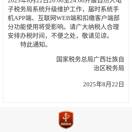
2025年
8
月
22
日
20
:00至24:00开展自然人电
子税务局系统
升级
维护工作，届时系统手
机APP端、互联网WEB端和扣缴客户端部
分功能使用将受影响。请广大纳税人合理
安排办税时间，不便之处，敬请见谅。
特此通知
。
国家税务总局广西壮族自
治区税务局
202
5
年8
月
22
日