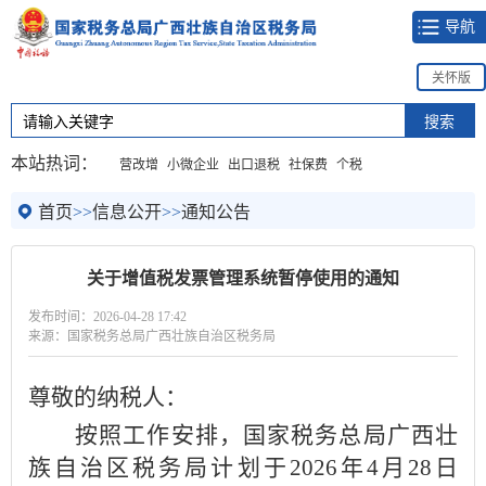
导航
关怀版
本站热词：
营改增
小微企业
出口退税
社保费
个税
首页
>>
信息公开
>>
通知公告
关于增值税发票管理系统暂停使用的通知
发布时间：2026-04-28 17:42
来源：国家税务总局广西壮族自治区税务局
尊敬的纳税人：
按照工作安排，国家税务总局广西壮
族自治区税务局计划
于
202
6
年
4
月
28
日