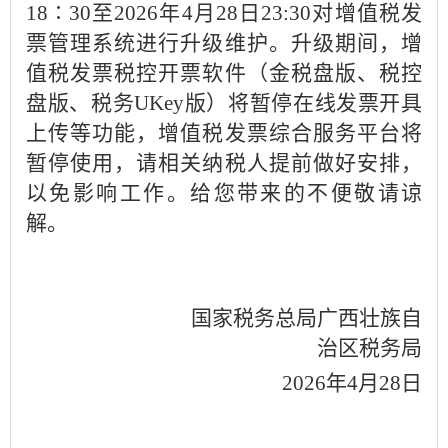
18∶30至202
6
年
4
月
28
日
23
:
30
对增值税发
票管理系统进行升级
维护。
升级期间，
增
值税发票税控开票软件（金税盘版、税控
盘版、税务
UKey版）将暂停在线发票开具
上传等功能，
增值税发票综合服务平台将
暂停使用，请相关纳税人提前做好安排，
以免影响工作。给您带来的不便敬请谅
解。
国家税务总局广西壮族自
治区税务局
202
6
年
4
月
28
日