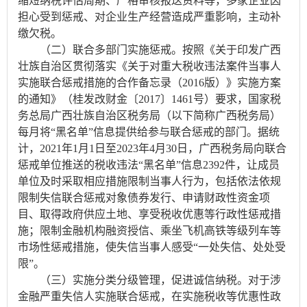
缩短纳税评估周期、严格审核报送资料等，多家企业因
担心受到惩戒、对企业生产经营造成严重影响，主动补
缴欠税。
（二）联合多部门实施惩戒。按照《关于印发广西
壮族自治区贯彻落实《关于对重大税收违法案件当事人
实施联合惩戒措施的合作备忘录（2016版）》实施方案
的通知》（桂发改财金〔2017〕1461号）要求，国家税
务总局广西壮族自治区税务局（以下简称广西税务局）
每月将“黑名单”信息提供给参与联合惩戒的部门。据统
计，2021年1月1日至2023年4月30日，广西税务局向联合
惩戒单位推送的税收违法“黑名单”信息2392件，让成员
单位及时采取相应措施限制当事人行为，包括依法依规
限制失信联合惩戒对象债券发行、申请财政性资金项
目、取得政府供应土地、享受税收优惠等行政性惩戒措
施；限制金融机构融资授信、乘坐飞机高铁等级列车等
市场性惩戒措施，使失信当事人感受“一处失信、处处受
限”。
（三）实施分类分级管理，促进诚信纳税。对于涉
金融严重失信人实施联合惩戒，在实施税收等优惠性政