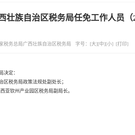
壮族自治区税务局任免工作人员（20
家税务总局广西壮族自治区税务局
字号：
[
大
][
中
][
小
] [
打印
]
局
决定：
治区税务局政策法规处副处长；
来西亚钦州产业园区税务局副局长。