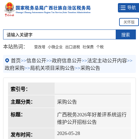
导航
关怀版
本站热词：
营改增
小微企业
出口退税
社保费
个税
首页
>>
信息公开
>>
政府信息公开
>>
法定主动公开内容
>>
政府采购
>>
局机关项目采购公告
>>
采购公告
索引号：
主题分类：
采购公告
标题：
广西税务2026年好差评系统运行
维护公开招标公告
2026-05-28
发布时间：