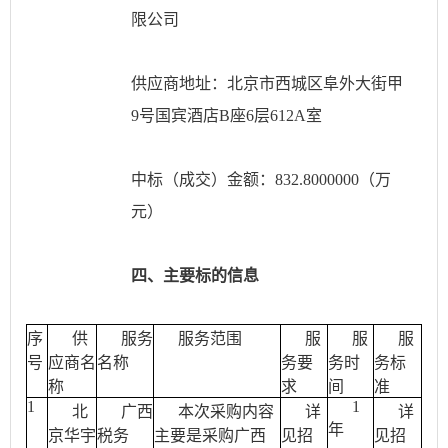
限公司
供应商地址：北京市西城区阜外大街甲
9号国宾酒店B座6层612A室
中标（成交）金额：
832.8000000（万
元）
四、主要标的信息
序
供
服务
服务范围
服
服
服
号
应商名
名称
务要
务时
务标
称
求
间
准
1
1
北
广西
本次采购内容
详
详
年
京华宇
税务
主要是采购广西
见招
见招