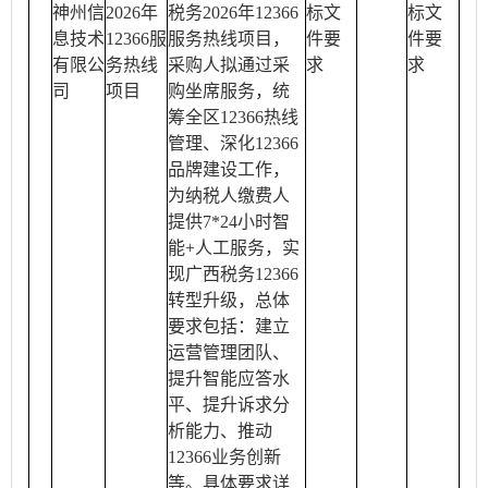
神州信
2026年
税务2026年12366
标文
标文
息技术
12366服
服务热线项目，
件要
件要
有限公
务热线
采购人拟通过采
求
求
司
项目
购坐席服务，统
筹全区12366热线
管理、深化12366
品牌建设工作，
为纳税人缴费人
提供7*24小时智
能+人工服务，实
现广西税务12366
转型升级，总体
要求包括：建立
运营管理团队、
提升智能应答水
平、提升诉求分
析能力、推动
12366业务创新
等。具体要求详