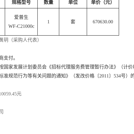
规格型号
数量
单位
单价（元）
爱普生
1
套
670630.00
WF-C21000c
黄玥（采购人代表）
商支付。
按国家发展计划委员会《招标代理服务费管理暂行办法》（计价
准规范行为等有关问题的通知》（发改价格〔2011〕534号
10059.45元
司