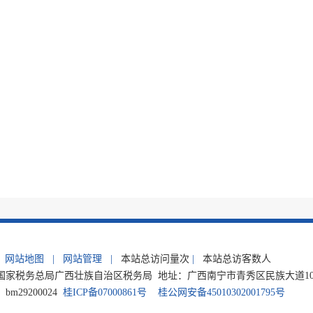
网站地图
|
网站管理
|
本站总访问量
次
|
本站总访客数
人
家税务总局广西壮族自治区税务局 地址：广西南宁市青秀区民族大道105号 电
m29200024
桂ICP备07000861号
桂公网安备45010302001795号