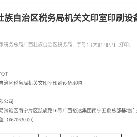
壮族自治区税务局机关文印室印刷设
家税务总局广西壮族自治区税务局
字号：
[
大
][
中
][
小
] [
打印
]
YQT
自治区税务局机关文印室印刷设备采购
限公司
易试验区南宁片区凯旋路
16号广西裕达集团南宁五象总部基地广东大
整（
¥670630.00）