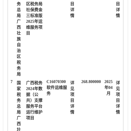
务
区税务局
目
目
总
社保费金
详
详
局
三标准版
情
情
广
2025年运
西
维服务项
壮
目
族
自
治
区
税
务
局
7
C16070300
268.800000
2025
国
广西税务
详
详
软件运维服
年04
家
2024年数
见
见
务
月
税
据（公
项
项
务
共）支撑
目
目
总
服务平台
详
详
局
运行维护
情
情
广
项目
西
壮