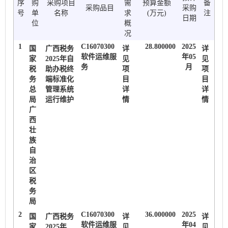
序
购
采购项目
需
预算金额
备
采购品目
采购
号
单
名称
求
(万元)
注
日期
位
概
况
1
C16070300
28.800000
2025
国
广西税务
详
详
软件运维服
年05
家
2025年自
见
见
务
月
税
助办税终
项
项
务
端标准化
目
目
总
管理系统
详
详
局
运行维护
情
情
广
西
壮
族
自
治
区
税
务
局
2
C16070300
36.000000
2025
国
广西税务
详
详
软件运维服
年04
家
2025年
见
见