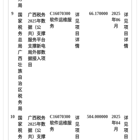
局
9
C16070300
66.170000
2025
国
广西税务
详
详
软件运维服
年06
家
2025年数
见
见
务
月
税
据（公
项
项
务
共）支撑
目
目
总
服务平台
详
详
局
支撑新电
情
情
广
局外部数
西
据接入项
壮
目
族
自
治
区
税
务
局
10
C16070300
504.000000
2025
国
广西税务
详
详
软件运维服
年04
家
2025年数
见
见
务
月
税
据（公
项
项
务
共）支撑
目
目