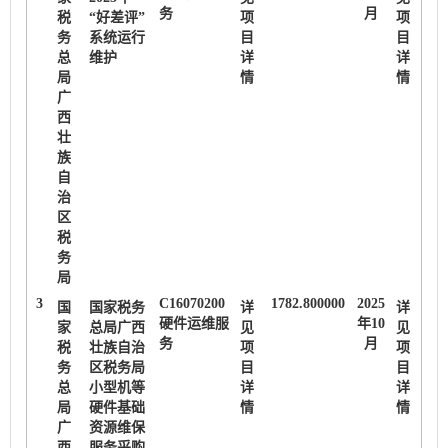
务
月
税
“好差评”
项
项
务
系统运行
目
目
总
维护
详
详
局
情
情
广
西
壮
族
自
治
区
税
务
局
3
C16070200
1782.800000
2025
国
国家税务
详
详
硬件运维服
年10
家
总局广西
见
见
务
月
税
壮族自治
项
项
务
区税务局
目
目
总
小型机等
详
详
局
硬件基础
情
情
广
资源维保
西
服务采购