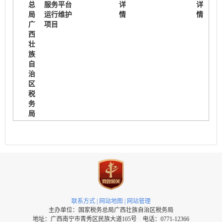
总
服务平台
详
详
局
运行维护
情
情
广
项目
西
壮
族
自
治
区
税
务
局
联系方式
|
网站地图
|
网站管理
主办单位：国家税务总局广西壮族自治区税务局
地址：广西南宁市青秀区民族大道105号 电话：0771-12366