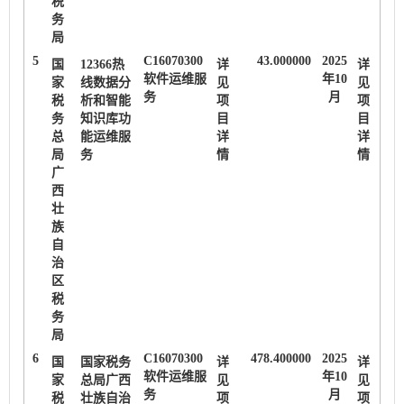
税
务
局
5
C16070300
43.000000
2025
国
12366热
详
详
软件运维服
年10
家
线数据分
见
见
务
月
税
析和智能
项
项
务
知识库功
目
目
总
能运维服
详
详
局
务
情
情
广
西
壮
族
自
治
区
税
务
局
6
C16070300
478.400000
2025
国
国家税务
详
详
软件运维服
年10
家
总局广西
见
见
务
月
税
壮族自治
项
项