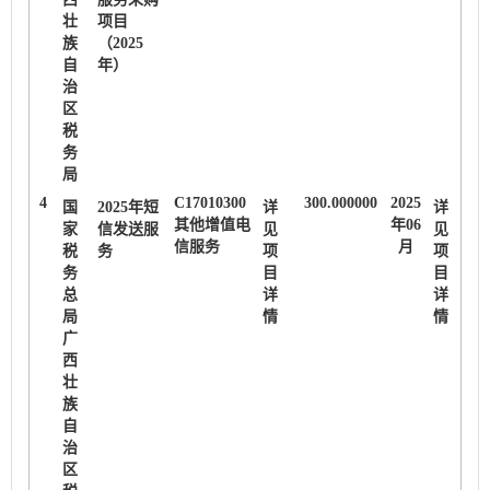
壮
项目
族
（2025
自
年）
治
区
税
务
局
4
C17010300
300.000000
2025
国
2025年短
详
详
其他增值电
年06
家
信发送服
见
见
信服务
月
税
务
项
项
务
目
目
总
详
详
局
情
情
广
西
壮
族
自
治
区