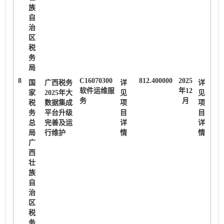
族
自
治
区
税
务
局
8
C16070300
812.400000
2025
国
广西税务
详
详
软件运维服
年12
家
2025年大
见
见
务
月
税
数据集成
项
项
务
平台升级
目
目
总
完善及运
详
详
局
行维护
情
情
广
西
壮
族
自
治
区
税
务