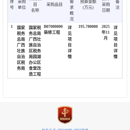
序
采购
需
预算金额
备
目
采购品目
采购
号
单位
求
(万元)
注
名称
日期
概
况
1
B07000000
195.780000
2025
国家
国家税
详
详
装修工程
年11
税务
务总局
见
见
月
总局
广西壮
项
项
广西
族自治
目
目
壮族
区税务
详
详
自治
局园湖
情
情
区税
办公区
务局
食堂改
造工程