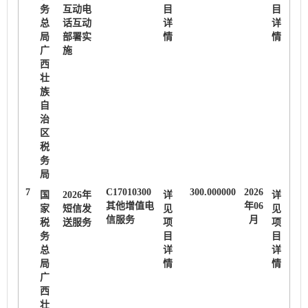
务
互动电
目
目
总
话互动
详
详
局
部署实
情
情
广
施
西
壮
族
自
治
区
税
务
局
7
C17010300
300.000000
2026
国
2026年
详
详
其他增值电
年06
家
短信发
见
见
信服务
月
税
送服务
项
项
务
目
目
总
详
详
局
情
情
广
西
壮