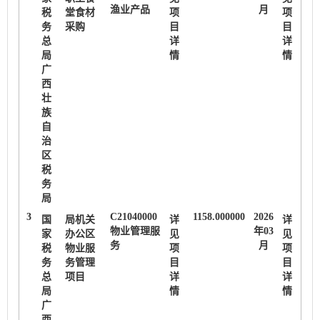
渔业产品
月
税
堂食材
项
项
务
采购
目
目
总
详
详
局
情
情
广
西
壮
族
自
治
区
税
务
局
3
C21040000
1158.000000
2026
国
局机关
详
详
物业管理服
年03
家
办公区
见
见
务
月
税
物业服
项
项
务
务管理
目
目
总
项目
详
详
局
情
情
广
西