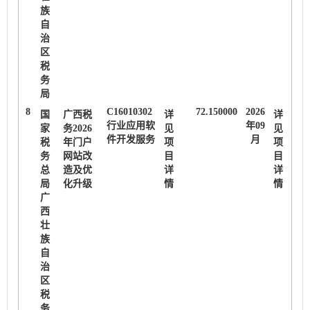
族
自
治
区
税
务
局
8
C16010302
72.150000
2026
国
广西税
详
详
行业应用软
年09
家
务2026
见
见
件开发服务
月
税
年门户
项
项
务
网站改
目
目
总
造及优
详
详
局
化升级
情
情
广
西
壮
族
自
治
区
税
务