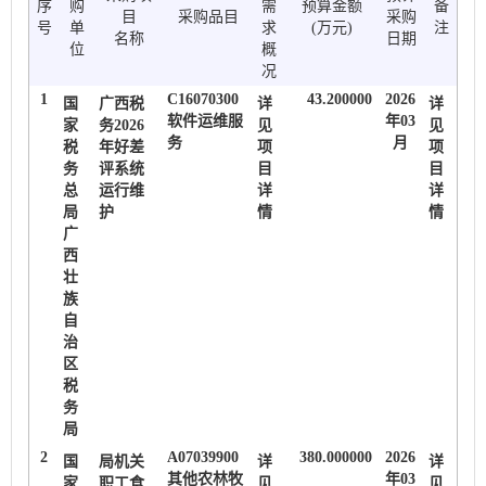
序
购
需
预算金额
备
目
采购品目
采购
号
单
求
(万元)
注
名称
日期
位
概
况
1
C16070300
43.200000
2026
国
广西税
详
详
软件运维服
年03
家
务2026
见
见
务
月
税
年好差
项
项
务
评系统
目
目
总
运行维
详
详
局
护
情
情
广
西
壮
族
自
治
区
税
务
局
2
A07039900
380.000000
2026
国
局机关
详
详
其他农林牧
年03
家
职工食
见
见