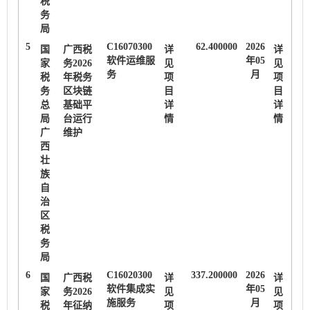
税
务
局
5
C16070300
62.400000
2026
国
广西税
详
详
软件运维服
年05
家
务2026
见
见
务
月
税
年税务
项
项
务
区块链
目
目
总
基础平
详
详
局
台运行
情
情
广
维护
西
壮
族
自
治
区
税
务
局
6
C16020300
337.200000
2026
国
广西税
详
详
软件集成实
年05
家
务2026
见
见
施服务
月
税
年征纳
项
项