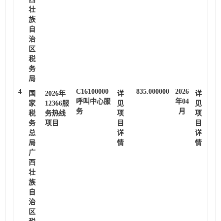
壮
族
自
治
区
税
务
局
4
C16100000
835.000000
2026
国
2026年
详
详
呼叫中心服
年04
家
12366服
见
见
务
月
税
务热线
项
项
务
项目
目
目
总
详
详
局
情
情
广
西
壮
族
自
治
区