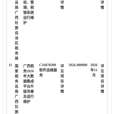
总
收、管
详
详
局
理、税
情
情
广
银系统
西
运行维
壮
护
族
自
治
区
税
务
局
11
C16070300
1026.000000
2026
国
广西税
详
详
软件运维服
年11
家
务2026
见
见
务
月
税
年大数
项
项
务
据集成
目
目
总
平台升
详
详
局
级完善
情
情
广
及运行
西
维护
壮
族