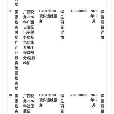
局
9
C16070300
313.200000
2026
国
广西税
详
详
软件运维服
年10
家
务2026
见
见
务
月
税
年广西
项
项
务
自治区
目
目
总
电子税
详
详
局
务局特
情
情
广
色功能
西
系统(社
壮
保费部
族
分)运行
自
维护
治
区
税
务
局
10
C16070300
576.000000
2026
国
广西税
详
详
软件运维服
年10
家
务2026
见
见
务
月
税
年社保
项
项
务
费征
目
目