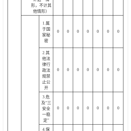
形，不计其
他情形）
1.属
于国
0
0
0
0
0
0
0
家秘
密
2.其
他法
律行
0
0
0
0
0
0
0
政法
规禁
止公
开
3.危
及“三
0
0
0
0
0
0
0
安全
一稳
定”
4.保