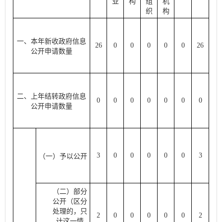
业
构
组
机
织
构
一、本年新收政府信息
26
0
0
0
0
0
26
公开申请数量
二、上年结转政府信息
0
0
0
0
0
0
0
公开申请数量
3
0
0
0
0
0
3
（一）予以公开
（二）部分
公开（区分
处理的，只
2
0
0
0
0
0
2
计这一情