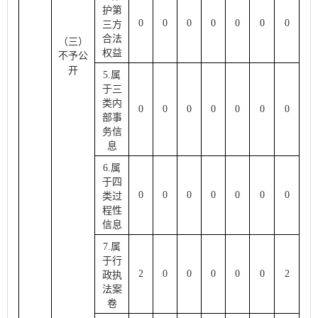
护第
0
0
0
0
0
0
0
三方
合法
（三）
权益
不予
公
开
5.属
于三
类内
0
0
0
0
0
0
0
部事
务信
息
6.属
于四
0
0
0
0
0
0
0
类过
程性
信息
7.属
于行
2
0
0
0
0
0
2
政执
法案
卷