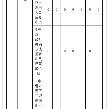
正当
理由
0
0
0
0
0
0
0
大量
反复
申请
5.要
求行
政机
关确
认或
0
0
0
0
0
0
0
重新
出具
已获
取信
息
1.申
请人
无正
当理
由逾
期不