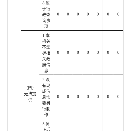
8.属
于行
0
0
0
0
0
0
0
政查
询事
项
1.本
机关
不掌
0
0
0
0
0
0
0
握相
关政
府信
息
2.没
有现
（四）
成信
无法
提
0
0
0
0
0
0
0
息需
供
要另
行制
作
3.补
正后