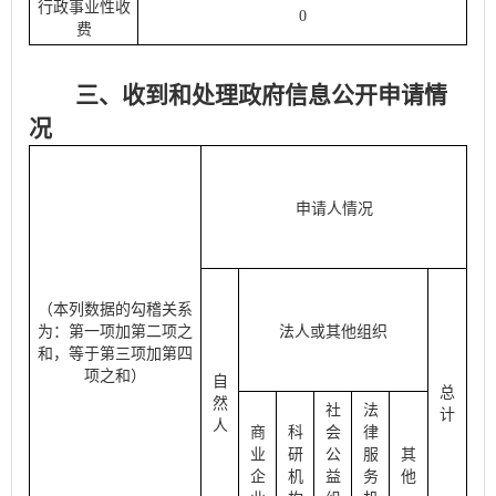
行政事业性收
0
费
三、收到和处理政府信息公开申请情
况
申请人情况
（本列数据的勾稽关系
为：第一项加第二项之
法人或其他组织
和，等于第三项加第四
项之和）
自
总
然
社
法
计
人
商
科
会
律
业
研
公
服
其
企
机
益
务
他