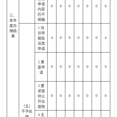
申请
0
0
0
0
0
0
0
内容
仍不
三、
明确
本年
度办
1.信
理结
访举
果
4
0
0
0
0
0
4
报投
诉类
申请
2.重
9
0
0
0
0
0
9
复申
请
3.要
求提
0
0
0
0
0
0
0
供公
开出
（五）
版物
不予
处
4.无
理