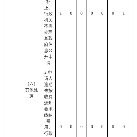
补
正、
1
0
0
0
0
0
1
行政
机关
不再
处理
其政
府信
息公
开申
请
2.申
请人
（六）
逾期
其他
处
未按
理
收费
通知
要求
缴纳
费
0
0
0
0
0
0
0
用、
行政