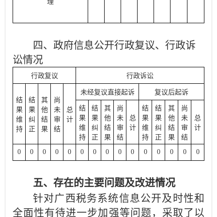
理
四、政府信息公开行政复议、行政诉
讼情况
行政复议
行政诉讼
未经复议直接起诉
复议后起诉
结
结
其
尚
结
结
其
尚
结
结
其
尚
果
果
他
未
总
果
果
他
未
总
果
果
他
未
总
维
纠
结
审
计
维
纠
结
审
计
维
纠
结
审
计
持
正
果
结
持
正
果
结
持
正
果
结
0
0
0
0
0
0
0
0
0
0
0
0
0
0
0
五、存在的主要问题及改进情况
针对
广西税务
系统信息公开及时性和
全面性有待进一步加强等问题，采取了以