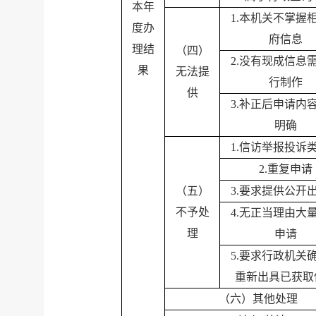
本年
1.
本机关不掌握
度办
府信息
理结
（四）
2.
没有现成信息
果
无法提
行制作
供
3.
补正后申请内
明确
1.
信访举报投诉
2.
重复申请
（五）
3.
要求提供公开
不予处
4.
无正当理由大
理
申请
5.
要求行政机关
重新出具已获取
（六）其他处理