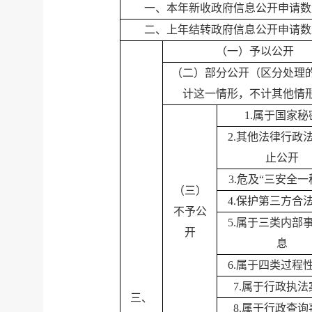
一、本年新收政府信息公开申请数
二、上年结转政府信息公开申请数
（一）予以公开
（二）部分公开（区分处理
计这一情形，不计其他情
1.
属于国家秘
2.
其他法律行政
止公开
3.
危及“三安全一
（三）
4.
保护第三方合
不予公
5.
属于三类内部
开
息
6.
属于四类过程
7.
属于行政执法
三、
8.
属于行政查询